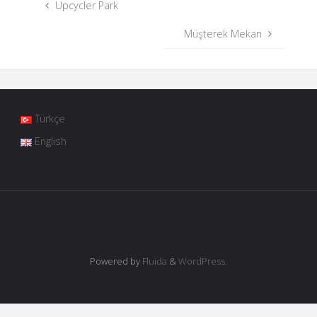
Upcycler Park
Müşterek Mekan
Türkçe
English
Powered by
Fluida
&
WordPress.