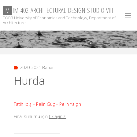
Skip
M
I
M
4
0
2
A
R
C
H
I
T
E
C
T
U
R
A
L
D
E
S
I
G
N
S
T
U
D
I
O
V
I
I
I
to
TOBB University of Economics and Technology, Department of
content
Architecture
2020-2021 Bahar
Hurda
Fatih İbiş – Pelin Güç – Pelin Yalçın
Final sunumu için
tıklayınız.