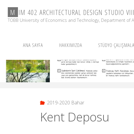
Skip
M
I
M
4
0
2
A
R
C
H
I
T
E
C
T
U
R
A
L
D
E
S
I
G
N
S
T
U
D
I
O
V
I
I
to
content
TOBB University of Economics and Technology, Department of A
ANA SAYFA
HAKKIMIZDA
STÜDYO ÇALIŞMALA
2019-2020 Bahar
Kent Deposu