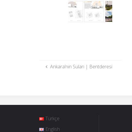
Ankara’nın Suları | Bentderesi
Türkçe
English