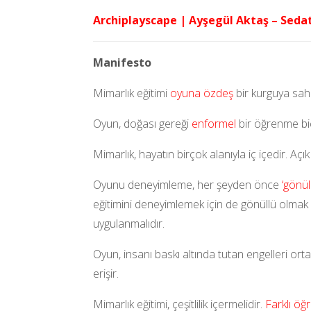
Archiplayscape | Ayşegül Aktaş – Seda
Manifesto
Mimarlık eğitimi
oyuna özdeş
bir kurguya sahi
Oyun, doğası gereği
enformel
bir öğrenme biç
Mimarlık, hayatın birçok alanıyla iç içedir. Aç
Oyunu deneyimleme, her şeyden önce
‘gönül
eğitimini deneyimlemek için de gönüllü olmak g
uygulanmalıdır.
Oyun, insanı baskı altında tutan engelleri ort
erişir.
Mimarlık eğitimi, çeşitlilik içermelidir.
Farklı öğ