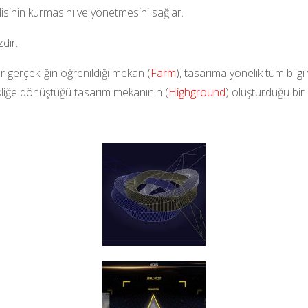
ndisinin kurmasını ve yönetmesini sağlar.
dır.
ir gerçekliğin öğrenildiği mekan (
Farm
), tasarıma yönelik tüm bilgi 
rçekliğe dönüştüğü tasarım mekanının (
Highground
) oluşturduğu bir