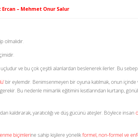
t Ercan – Mehmet Onur Salur
p olmalıdır.
imidir.
ık uçludur ve bu çok çeşitli alanlardan beslenerek ilerler. Bu sebep
lü’
bir eylemdir. Benimsenmeyen bir oyuna katılmak, onun içinde 
erekir. Bu nedenle mimarlık eğitimini kısıtlarından kurtarıp, gönül
adan kaldırarak, yaratıcılığı ve düş gücünü ateşler. Böylece insan
ö
renme biçimleri
ne sahip kişilere yönelik
formel, non-formel ve enf