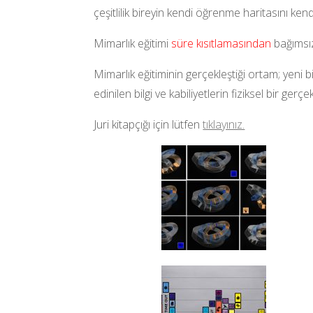
çeşitlilik bireyin kendi öğrenme haritasını ke
Mimarlık eğitimi
süre kısıtlamasından
bağımsız
Mimarlık eğitiminin gerçekleştiği ortam; yeni b
edinilen bilgi ve kabiliyetlerin fiziksel bir ge
Juri kitapçığı için lütfen
tıklayınız.