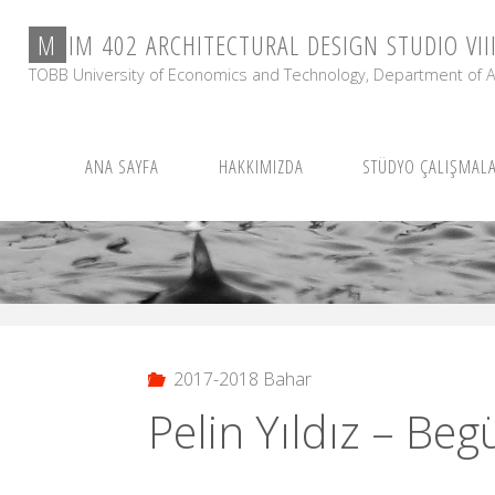
Skip
M
I
M
4
0
2
A
R
C
H
I
T
E
C
T
U
R
A
L
D
E
S
I
G
N
S
T
U
D
I
O
V
I
I
to
content
TOBB University of Economics and Technology, Department of A
ANA SAYFA
HAKKIMIZDA
STÜDYO ÇALIŞMALA
2017-2018 Bahar
Pelin Yıldız – Be