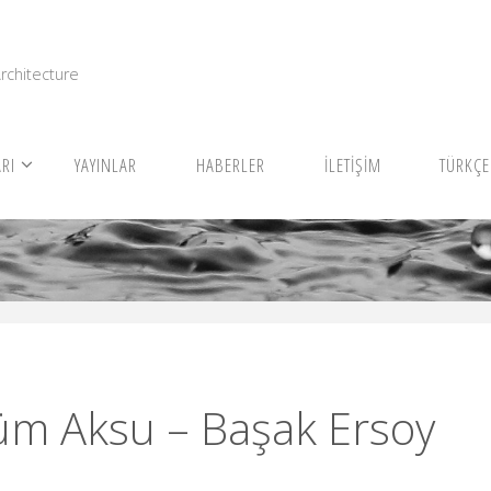
I
rchitecture
RI
YAYINLAR
HABERLER
İLETİŞİM
TÜRKÇE
güm Aksu – Başak Ersoy