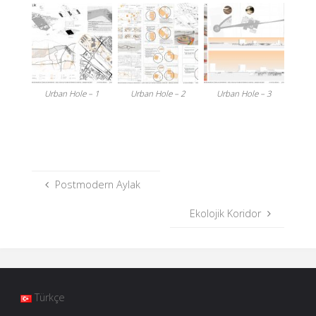
Urban Hole – 1
Urban Hole – 2
Urban Hole – 3
Postmodern Aylak
Ekolojik Koridor
Türkçe